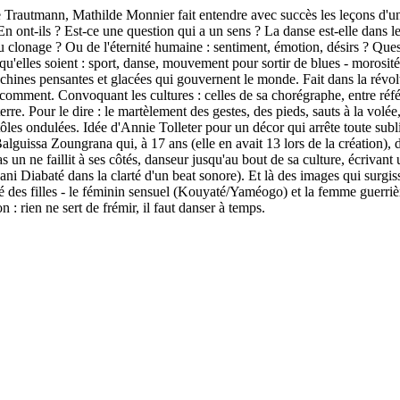
rautmann, Mathilde Monnier fait entendre avec succès les leçons d'un m
n ont-ils ? Est-ce une question qui a un sens ? La danse est-elle dans l
clonage ? Ou de l'éternité humaine : sentiment, émotion, désirs ? Questi
'elles soient : sport, danse, mouvement pour sortir de blues - morosité 
hines pensantes et glacées qui gouvernent le monde. Fait dans la révolte
porte comment. Convoquant les cultures : celles de sa chorégraphe, entre 
erre. Pour le dire : le martèlement des gestes, des pieds, sauts à la volé
s tôles ondulées. Idée d'Annie Tolleter pour un décor qui arrête toute su
guissa Zoungrana qui, à 17 ans (elle en avait 13 lors de la création), 
s un ne faillit à ses côtés, danseur jusqu'au bout de sa culture, écrivant
ni Diabaté dans la clarté d'un beat sonore). Et là des images qui surgis
es filles - le féminin sensuel (Kouyaté/Yaméogo) et la femme guerrièr
 rien ne sert de frémir, il faut danser à temps.