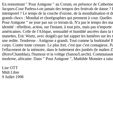
En remontrant " Pour Antigone " au Corum, en présence de Catherine T
Jacques-Cour Parlera-t-on jamais des tempos des festivals de danse ? E
intemporel ? Le temps de la couche d'ozone, de la mondialisation et du 
grands chocs : Mondial et chorégraphies qui prennent à cour. Quelles qu
Pour Antigone " ne joue pas sur ce terrain-là. N'a pas le tempo des mac
identité : rébellion, action, sur l'instant, à tout prix, mais pas n'im
américaines. Celle de l'Afrique, sensualité et humilité ancrées dans la t
manettes, Eric Wurtz, avec doigté) qui fait zapper les lumières sur le
une redite. Tendresse - Antigone a grandi. Tout comme la burkinabé Bal
corps. Contre toute censure. Le plus fort, c'est que c'est contagieux. Pa
l'effacement de la mémoire, dans le battement des jumbés (le malien Za
(Boro/Chamblas), l'humour et la voltige (Sanou/Luecht). Communauté d
moderne, africaine. Dans " Pour Antigone ", Mathilde Monnier a raison :
Lise OTT
Midi Libre
9 Juillet 1998