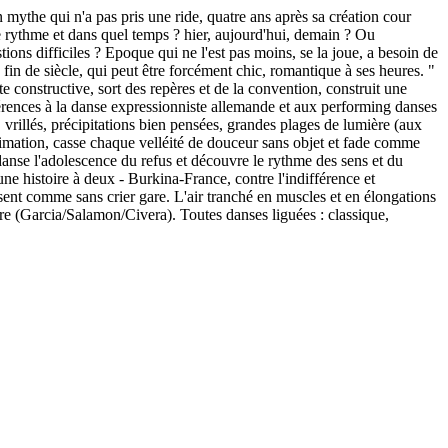
ythe qui n'a pas pris une ride, quatre ans après sa création cour
e rythme et dans quel temps ? hier, aujourd'hui, demain ? Ou
ons difficiles ? Epoque qui ne l'est pas moins, se la joue, a besoin de
fin de siècle, qui peut être forcément chic, romantique à ses heures. "
 constructive, sort des repères et de la convention, construit une
références à la danse expressionniste allemande et aux performing danses
e, vrillés, précipitations bien pensées, grandes plages de lumière (aux
blimation, casse chaque velléité de douceur sans objet et fade comme
danse l'adolescence du refus et découvre le rythme des sens et du
 une histoire à deux - Burkina-France, contre l'indifférence et
sent comme sans crier gare. L'air tranché en muscles et en élongations
e (Garcia/Salamon/Civera). Toutes danses liguées : classique,