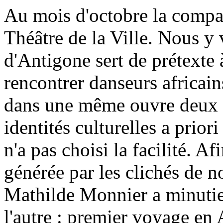
Au mois d'octobre la compagnie De Hexe sera de passage au Théâtre de la Ville. Nous y verrons comment la tragédie d'Antigone sert de prétexte à Mathilde Monnier pour se faire rencontrer danseurs africains et européens. En rassemblant dans une même ouvre deux groupes de danseurs aux identités culturelles a priori hétérogènes, Mathilde Monnier n'a pas choisi la facilité. Afin d'éviter une forme hybride générée par les clichés de notre impérialisme culturel, Mathilde Monnier a minutieusement ouvert le chemin vers l'autre : premier voyage en Afrique en 1991 avec son équipe technique, repérages, premières rencontres*. Il ne s'agissait pas de "prendre des notes", Mathilde Monnier ne se sent pas l'âme d'une ethnologue. Second voyage en 1992 avec son assistant à la chorégraphie, Xavier Lot : ensemble ils donnent des stages et choisissent les danseurs africains. Leur venue dans la compagnie De Hexe est pour eux une parenthèse luxueuse, mais aussi une incitation à construire leurs propres projets chorégraphiques de retour dans leur pays... A l'arrivée, la pièce témoigne d'un réel partage. Douce influence des qualités physiques de chacun sur l'autre : les Européens jouent davantage avec le sol, les Africains dessinent plus précisément leurs mouvements et risquent la lenteur. Refusant l'illusion du mélange, la chorégraphie trouve sa pertinence dans la pleine intelligence (" intellegere " : comprendre) d'une possible ambivalence des façons d'être et de danser. "J'ai la sensation que ma dernière pièce, " Face Nord ", marquait la fin d'une époque, je veux désormais analyser mon travail et mes propres limites, sans avoir besoin de bavardages. Lors d'un séminaire à Châteauvallon, j'ai parlé de l'académisme du corps. On sait enseigner la danse contemporaine, on connaît ses techniques, mais il faut se demander jusqu'où le mouvement garde une réelle liberté, et si cette liberté a une place dans la danse contemporaine. La période de crise dans laquelle nous sommes vient de cette formation du corps et non pas d'un imaginaire qui s'appauvrirait. Certains professionnels, dont c'est la fonction, peuvent dresser un bilan de santé de la danse contemporaine, mais cela ne m'intéresse pas trop. Pour ma part, j'avais l'impression de redire en permanence ce qu'est la danse contemporaine. Générer mon propre système et mettre en scène continuellement ce système. Il fallait en sortir et pour moi cela impliquait forcément un voyage, des rencontres. Susciter d'autres questions sur l'homme. Ce qui m'intéresse dans la danse, c'est le rapport au monde qui s'y déploie. Les Africains m'ont apporté cette dimension. C'est la première fois que je me sens en cohérence totale avec un projet parce que la rencontre avec l'autre a eu, ici, un sens réel." Ouverture est le maître--mot de cette pièce. Pour rompre avec ce qu'elle nomme une pensée close sur la danse, Mathilde Monnier provoque deux fortes expériences : la rencontre avec des danseurs qui n'ont jamais vu de danse contemporaine, qui n'ont pas même idée de ce qu'elle peut être ; et l'immersion dans la tragédie d'Antigone. Le mythe joue le rôle de catalyseur. La chorégraphe se sert du verbe pour réunir les corps dans une même histoire. Les mythes transposés dans les tragédies grecques exposent les événements constitutifs du destin humain. Cette définition pourrait encore une fois être justifiée : les mythes traversent les frontières. Les Burkinabés racontent que le président Sankara, assassiné, fut privé de sépulture par son successeur. Cette sentence le déchoît de sa condition humaine. Son cadavre est abandonné comme celui d'une bête. A cette date, la tragédie d'Antigone est d'ailleurs interdite dans le pays (puis réhabilitée). Comment as-tu réalisé la rencontre entre les danseurs européens (il y a plusieurs nationalités) et les danseurs africains ? J'ai décidé assez vite de travailler avec les danseurs séparément. D'abord avec les Européens, ensuite avec les Africains, pour terminer avec l'ensemble de l'équipe pendant un mois et demi, le projet s'étalant sur cinq mois. Je voulais commencer avec les danseurs contemporains parce que je pensais qu'ils prendraient plus de temps pour arriver à une matière. L'idée était qu'ils "vident leur sac" sur le thème d'Antigone afin que chacun ait sa propre vision de la tragédie, en évitant influence et mimétisme. Je pensais que s'ils travaillaient quatre mois ensemble les choses iraient trop dans un sens commun, or le but était que chacun garde son intégrité. J'ai travaillé un peu de la même manière avec les deux groupes, c'est-à-dire en improvisation. C'était plus lent avec les danseur