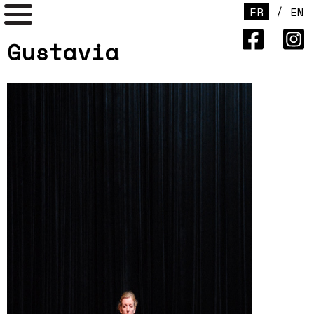
/
FR
EN
Gustavia